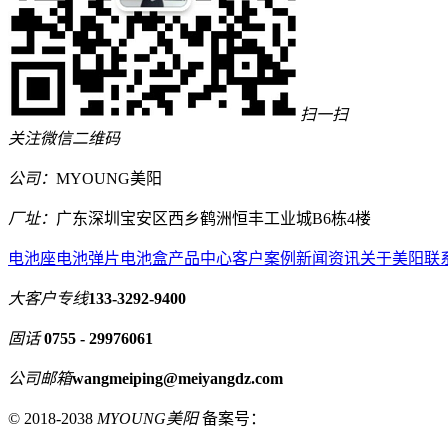
扫一扫
关注微信二维码
公司：
MYOUNG美阳
厂址：
广东深圳宝安区西乡鹤洲恒丰工业城B6栋4楼
电池座
电池弹片
电池盒
产品中心
客户案例
新闻资讯
关于美阳
联
大客户专线
133-3292-9400
固话
0755 - 29976061
公司邮箱
wangmeiping@meiyangdz.com
© 2018-2038
MYOUNG美阳
备案号：