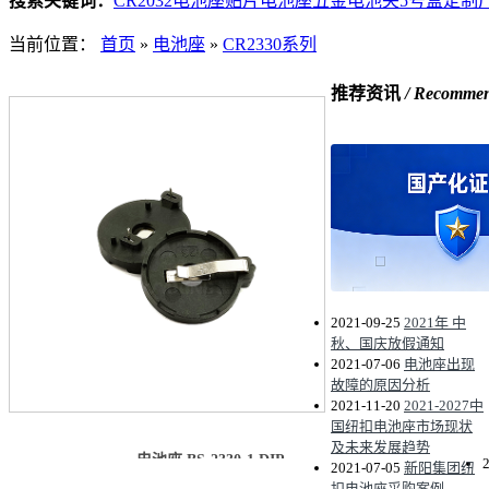
搜索关键词：
CR2032电池座
贴片电池座
五金电池夹
5号盒定制
当前位置：
首页
»
电池座
»
CR2330系列
推荐资讯
/ Recomme
2021-09-25
2021年 中
秋、国庆放假通知
2021-07-06
电池座出现
故障的原因分析
2021-11-20
2021-2027中
国纽扣电池座市场现状
及未来发展趋势
电池座 BS-2330-1 DIP
2021-07-05
新阳集团纽
扣电池座采购案例