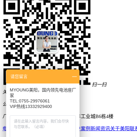
请您留言
扫一扫
MYOUNG美阳，国内领先电池座厂
关注微信二维码
家
TEL:0755-29976061
公司：
MYOUNG美阳
VIP热线13332929400
厂址：
广东深圳宝安区西乡鹤洲恒丰工业城B6栋4楼
电池座
电池弹片
电池盒
产品中心
客户案例
新闻资讯
关于美阳
联