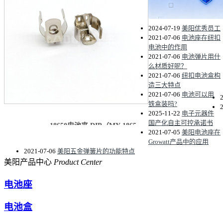
2024-07-19
美阳优秀员工
2021-07-06
电池座在纽扣
电池中的作用
2021-07-06
电池弹片用什
么材质好呢？
2021-07-06
纽扣电池盒构
造三大特点
2021-07-06
电池可以用
铁盒装吗?
2025-11-22
电子元器件
国产化自主可控承诺书
18650电池夹 DIP（MY-1865...
2021-07-05
美阳电池座在
Growatt产品中的应用
2021-07-06
美阳五金弹簧片的功能特点
美阳产品中心
Product Center
电池座
电池盒