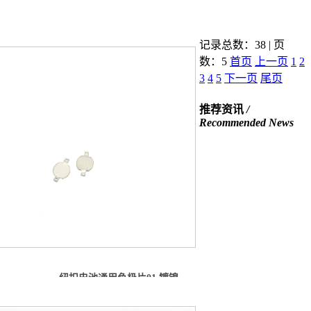
记录总数：38 | 页
数：5
首页
上一页
1
2
3
4
5
下一页
尾页
推荐资讯
/
Recommended News
纽扣电池通用负极片01 镀镍...