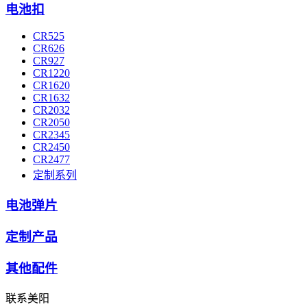
电池扣
CR525
CR626
CR927
CR1220
CR1620
CR1632
CR2032
CR2050
CR2345
CR2450
CR2477
定制系列
电池弹片
定制产品
其他配件
联系美阳