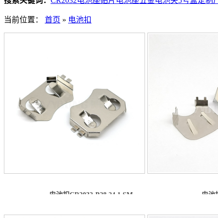
搜索关键词：
CR2032电池座
贴片电池座
五金电池夹
5号盒定制
当前位置：
首页
»
电池扣
电池扣CR2032-P28 24.1 SM...
电池扣C